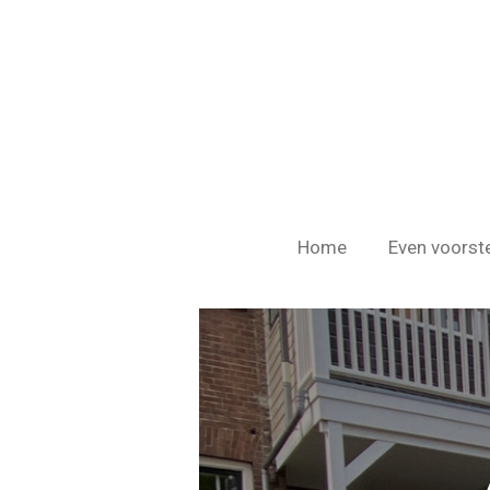
Ga
direct
naar
de
hoofdinhoud
Home
Even voorste